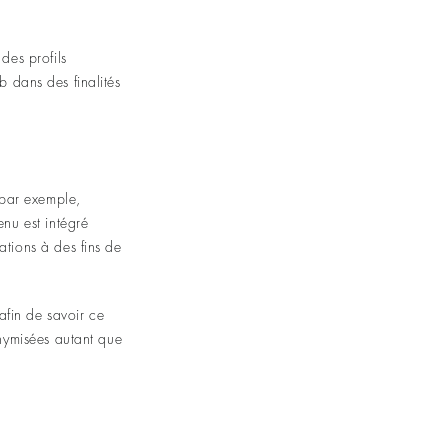
des profils
eb dans des finalités
(par exemple,
enu est intégré
ations à des fins de
afin de savoir ce
onymisées autant que