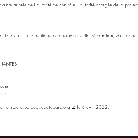
lainte auprès de l’autorité de contrôle (l’autorité chargée de la protec
taires sur notre politique de cookies et cette déclaration, veuillez no
, NANTES
.com
872
ynchronisée avec
cookiedatabase.org
le 6 avril 2022.