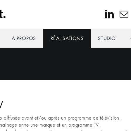
A PROPOS
RÉALISATIONS
STUDIO
V
éo diffusée avant et/ou après un programme de télévision.
arrainage entre une marque et un programme TV.