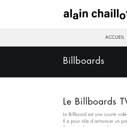
Passer
au
contenu
ACCUEIL
Billboards
Le Billboards T
Le Billboard est une courte vid
Il a pour rôle d’annoncer un p