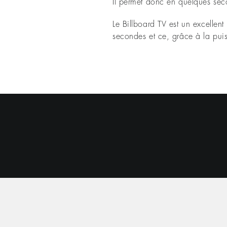
Il permet donc en quelques sec
Le Billboard TV est un excelle
secondes et ce, grâce à la puis